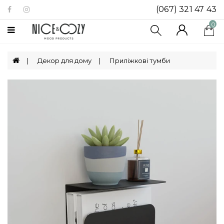
(067) 321 47 43
Категорії
0
Біокаміни
Декор для дому
Приліжкові тумби
Посуд
Декор
Для
Дому
Ящики
Для
Зберігання