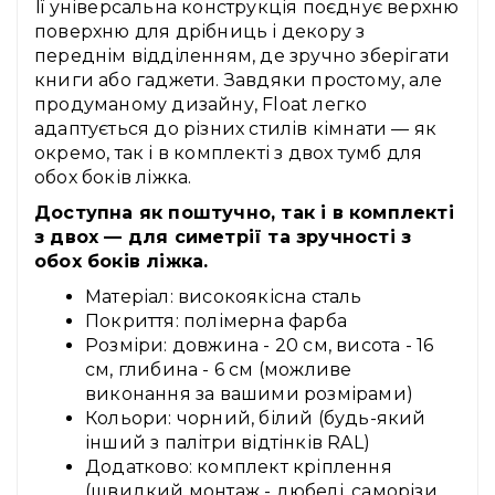
Її універсальна конструкція поєднує верхню
поверхню для дрібниць і декору з
переднім відділенням, де зручно зберігати
книги або гаджети. Завдяки простому, але
продуманому дизайну, Float легко
адаптується до різних стилів кімнати — як
окремо, так і в комплекті з двох тумб для
обох боків ліжка.
Доступна як поштучно, так і в комплекті
з двох — для симетрії та зручності з
обох боків ліжка.
Матеріал: високоякісна сталь
Покриття: полімерна фарба
Розміри: довжина - 20 см, висота - 16
см, глибина - 6 см (можливе
виконання за вашими розмірами)
Кольори: чорний, білий (будь-який
інший з палітри відтінків RAL)
Додатково: комплект кріплення
(швидкий монтаж - дюбелі, саморізи