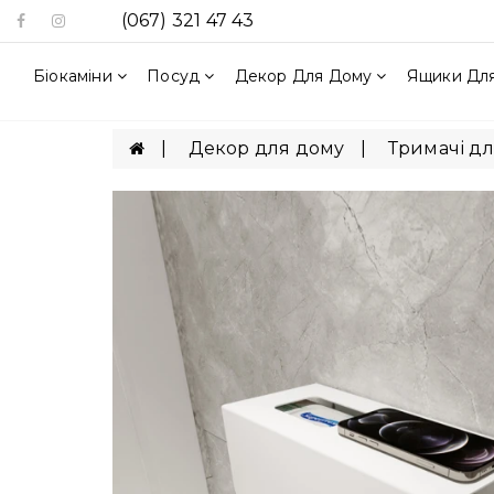
(067) 321 47 43
Біокаміни
Посуд
Декор Для Дому
Ящики Для
Декор для дому
Тримачі дл