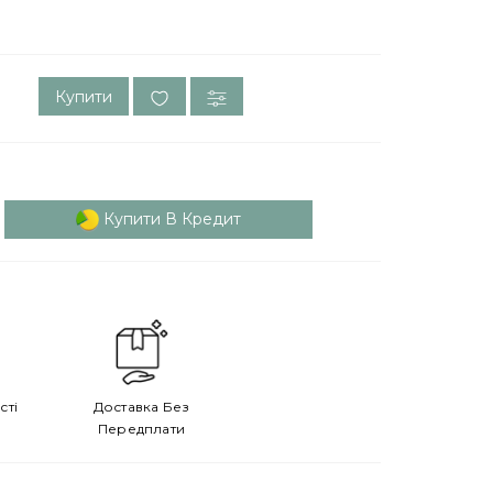
Купити
Купити В Кредит
сті
Доставка Без
Передплати