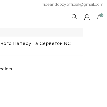
niceandcozy.official@gmail.com
0
тного Паперу Та Серветок NC
holder