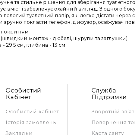
учне та стильне рішення для зберігання туалетного
є вміст і забезпечує охайний вигляд. З одного бок
о вологий туалетний папір, які легко дістати через с
и зручно покласти телефон, дифузор, освіжувач пов
с покриттям
 (швидкий монтаж - дюбелі, шурупи та заглушки)
 - 29,5 см, глибина - 13 см
Особистий
Служба
Кабінет
Підтримки
Особистий кабінет
Зворотній зв’я
Історія замовлень
Повернення то
Закладки
Карта сайту