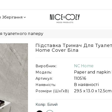
 Зберігання
я туалетного паперу
Підставка Тримач Для Туале
Home Cover Біла
NC Home
Виробник:
Paper and napkin 
Модель:
110516
Артикул:
В наявності
Наявність:
29.5 х 13.0 х 12.5cm
Розміри (ШхГхВ)
Колір: Білий