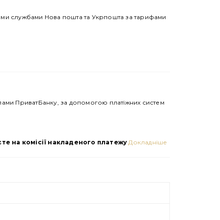
ними службами Нова пошта та Укрпошта за тарифами
алами ПриватБанку, за допомогою платіжних систем
єте на комісії накладеного платежу
Докладніше