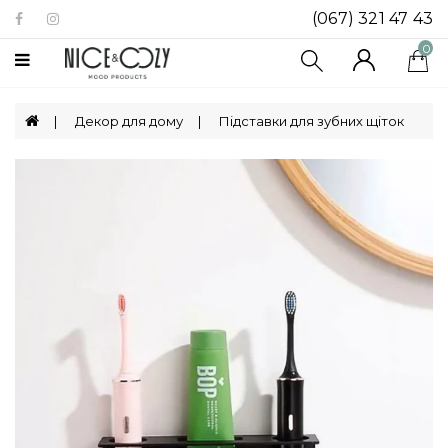
(067) 321 47 43
Категорії
0
Біокаміни
Декор для дому
Підставки для зубних щіток
Посуд
Декор
Для
Дому
Ящики
Для
Зберігання