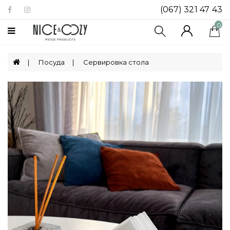
(067) 321 47 43
Категории
0
Биокамины
Посуда
Сервировка стола
Посуда
Декор
Для
Дома
Ящики
Для
Хранения