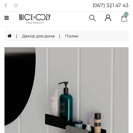
(067) 321 47 43
Категории
0
Биокамины
Декор для дома
Полки
Посуда
Декор
Для
Дома
Ящики
Для
Хранения