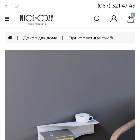
(067) 321 47 43
Категории
0
Биокамины
Декор для дома
Прикроватные тумбы
Посуда
Декор
Для
Дома
Ящики
Для
Хранения