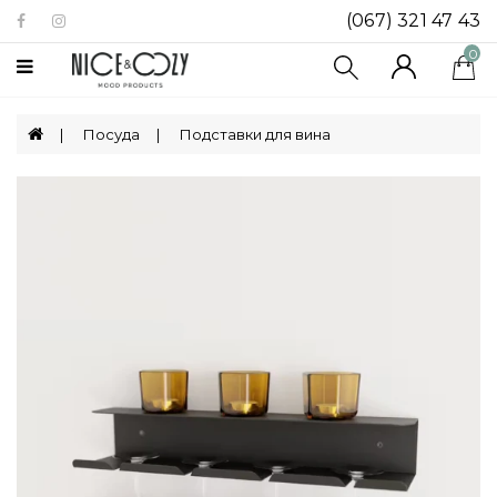
(067) 321 47 43
Категории
0
Биокамины
Посуда
Подставки для вина
Посуда
Декор
Для
Дома
Ящики
Для
Хранения