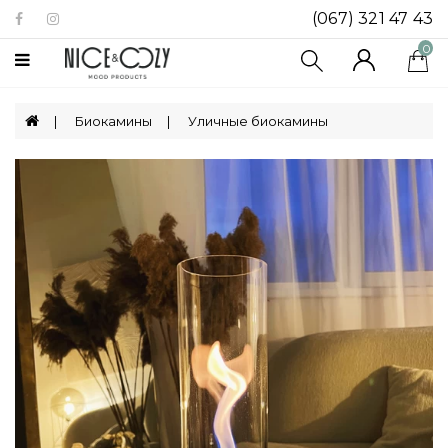
(067) 321 47 43
Категории
0
Биокамины
Биокамины
Уличные биокамины
Посуда
Декор
Для
Дома
Ящики
Для
Хранения